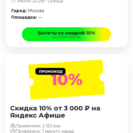
17 июня 2026 • среда
Январь 2027
Город:
Москва
Стендап
Площадка:
—
Август 2026
Сентябрь 2026
Билеты со скидкой 10%
на Яндекс Афише
Октябрь 2026
Ноябрь 2026
Декабрь 2026
Выставки
ПРОМОКОД
10%
Август 2026
Сентябрь 2026
Октябрь 2026
Декабрь 2026
Скидка 10% от 3 000 ₽ на
Январь 2027
Яндекс Афише
Экскурсии
Применили: 2 651 раз
Сентябрь 2026
Проверено: 1 минуту назад