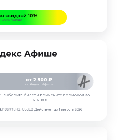
со скидкой 10%
Яндекс Афише
Яндекс Афише
от 2 500 ₽
на Яндекс Афише
г. Выберите билет и примените промокод до
оплаты
d7vbP8SRTvHZrUcdLB
Действует до 1 августа 2026