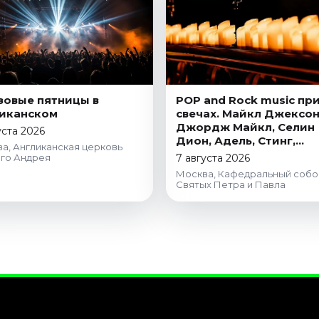
овые пятницы в
POP and Rock music пр
иканском
свечах. Майкл Джексон
Джордж Майкл, Селин
уста 2026
Дион, Адель, Стинг,
а, Англиканская церковь
Coldplay
го Андрея
7 августа 2026
Москва, Кафедральный собо
Святых Петра и Павла