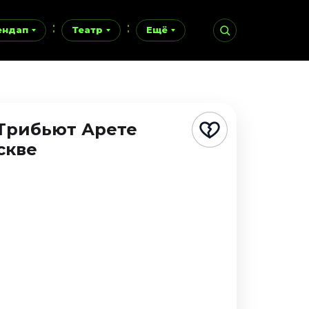
ендап
Театр
Ещё
 Трибьют Арете
скве