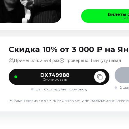
Билеты 
на 
Скидка 10% от 3 000 ₽ на 
Применили: 2 648 раз
Проверено: 1 минуту назад
DX749988
Скопировать
2 ша
1 шаг. Скопируйте промокод
Реклама. Реклама. ООО "ЯНДЕКС МУЗЫКА", ИНН: 9705121040 erid: 25H8