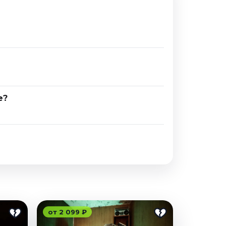
е?
от 2 099 ₽