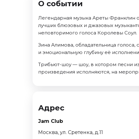
О событии
Октябрь 2026
Спорт
Легендарная музыка Ареты Франклин о
лучших блюзовых и джазовых музыкант
Август 2026
неповторимого голоса Королевы Соул.
Сентябрь 2026
Октябрь 2026
Зина Алимова, обладательница голоса, 
и эмоциональную глубину её исполнени
События
Трибьют-шоу — шоу, в котором песни из
Август 2026
произведения исполняются, на меропри
Сентябрь 2026
Октябрь 2026
Ноябрь 2026
Декабрь 2026
Январь 2027
Адрес
Jam Club
Площадки
Москва, ул. Сретенка, д.11