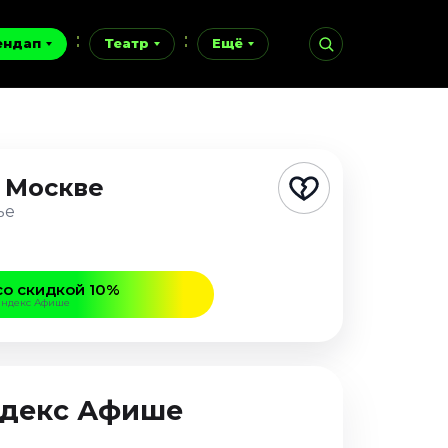
ендап
Театр
Ещё
 Москве
ье
со скидкой 10%
Яндекс Афише
Яндекс Афише