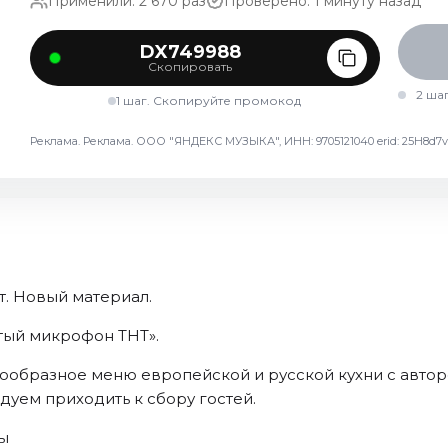
Применили: 2 670 раз
Проверено: 1 минуту назад
DX749988
Скопировать
2 ша
1 шаг. Скопируйте промокод
Реклама. Реклама. ООО "ЯНДЕКС МУЗЫКА", ИНН: 9705121040 erid: 25H8
т. Новый материал.
ытый микрофон ТНТ».
азнообразное меню европейской и русской кухни с авто
дуем приходить к сбору гостей.
мы