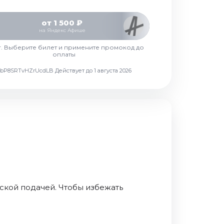
от 1 500 ₽
на Яндекс Афише
г. Выберите билет и примените промокод до
оплаты
d7vbP8SRTvHZrUcdLB
Действует до 1 августа 2026
рской подачей. Чтобы избежать