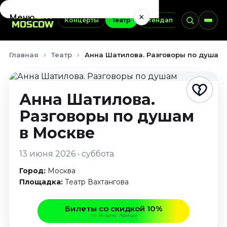
×
Меню
Концерты
Театр
Стендап
Выставки
Концерты
Главная
Театр
Анна Шатилова. Разговоры по душам (
Август 2026
Сентябрь 2026
Октябрь 2026
Анна Шатилова.
Ноябрь 2026
Разговоры по душам
Декабрь 2026
Январь 2027
в Москве
Театр
13 июня 2026 • суббота
Август 2026
Город:
Москва
Сентябрь 2026
Площадка:
Театр Вахтангова
Октябрь 2026
Ноябрь 2026
Билеты со скидкой 10%
на Яндекс Афише
Декабрь 2026