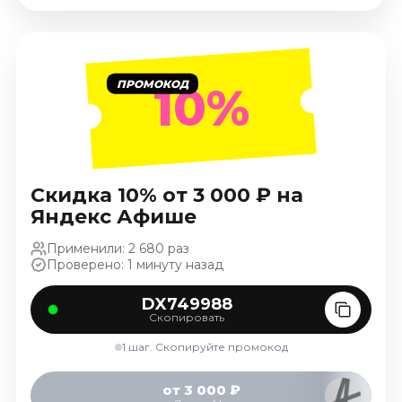
Январь 2027
Стендап
Август 2026
ПРОМОКОД
10%
Сентябрь 2026
Октябрь 2026
Ноябрь 2026
Декабрь 2026
Скидка 10% от 3 000 ₽ на
Выставки
Яндекс Афише
Август 2026
Применили: 2 680 раз
Сентябрь 2026
Проверено: 1 минуту назад
Октябрь 2026
Декабрь 2026
DX749988
Скопировать
Январь 2027
1 шаг. Скопируйте промокод
Экскурсии
Сентябрь 2026
от 3 000 ₽