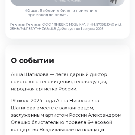
на Яндекс Афише
Октябрь 2026
2 шаг. Выберите билет и примените
Спорт
промокод до оплаты
Реклама. Реклама. ООО "ЯНДЕКС МУЗЫКА", ИНН: 9705121040 erid:
Август 2026
25H8d7vbP8SRTvHZrUcdLB
Действует до 1 августа 2026
Сентябрь 2026
Октябрь 2026
События
О событии
Август 2026
Сентябрь 2026
Анна Шатилова — легендарный диктор
Октябрь 2026
советского телевидения, телеведущая,
Ноябрь 2026
народная артистка России.
Декабрь 2026
19 июля 2024 года Анна Николаевна
Январь 2027
Шатилова вместе с вахтанговцем,
заслуженным артистом России Александром
Площадки
Олешко блистательно провела 6-часовой
концерт во Владикавказе на площади