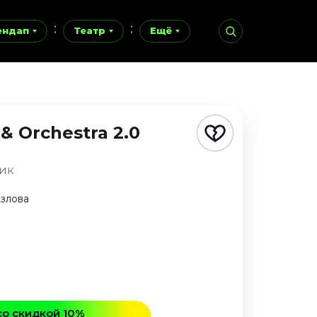
ендап
Театр
Ещё
& Orchestra 2.0
ник
озлова
со скидкой 10%