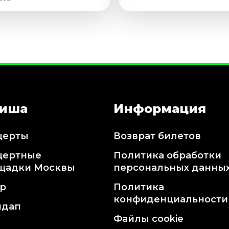
иша
Информация
церты
Возврат билетов
цертные
Политика обработки
щадки Москвы
персональных данны
тр
Политика
конфиденциальности
ндап
Файлы cookie