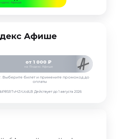
Яндекс Афише
Яндекс Афише
от 1 000 ₽
на Яндекс Афише
г. Выберите билет и примените промокод до
оплаты
d7vbP8SRTvHZrUcdLB
Действует до 1 августа 2026