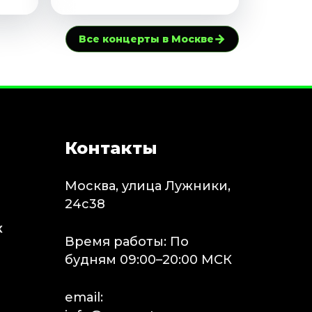
→
Все концерты в Москве
Контакты
Москва, улица Лужники,
24с38
х
Время работы: По
будням 09:00–20:00 МСК
email: