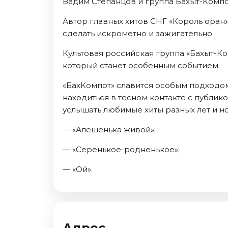
Вадим Степанцов и группа Бахыт-Компо
Октябрь 2026
Автор главных хитов СНГ «Король оран
Спорт
сделать искрометно и зажигательно.
Август 2026
Культовая российская группа «Бахыт-К
Сентябрь 2026
который станет особенным событием.
Октябрь 2026
«БахКомпот» славится особым подходом
События
находиться в тесном контакте с публик
Август 2026
услышать любимые хиты разных лет и н
Сентябрь 2026
— «Алешенька живой»;
Октябрь 2026
Ноябрь 2026
— «Серенькое-родненькое»;
Декабрь 2026
— «Ой».
Январь 2027
Площадки
Адрес