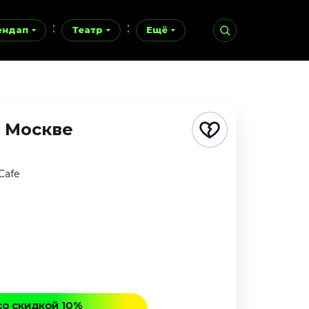
ендап
Театр
Ещё
в Москве
Cafe
со скидкой 10%