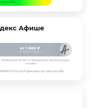
Яндекс Афише
Яндекс Афише
от 1 800 ₽
на Яндекс Афише
г. Выберите билет и примените промокод до
оплаты
d7vbP8SRTvHZrUcdLB
Действует до 1 августа 2026