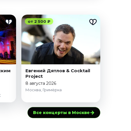
от 2 500 ₽
ским
Евгений Дятлов & Cocktail
Project
8 августа 2026
Москва, Гримёрка
Х
→
Все концерты в Москве