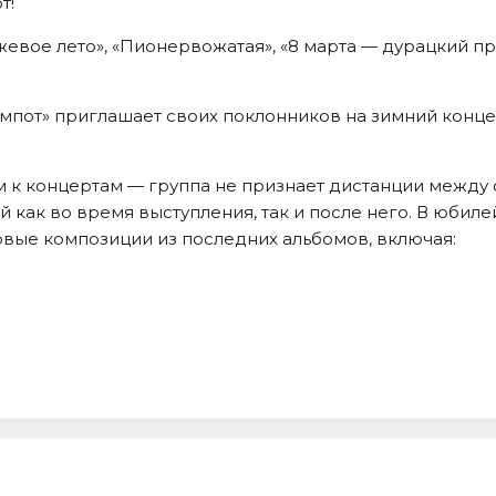
т!
жевое лето», «Пионервожатая», «8 марта — дурацкий п
омпот» приглашает своих поклонников на зимний конце
 к концертам — группа не признает дистанции между 
ой как во время выступления, так и после него. В юби
овые композиции из последних альбомов, включая: