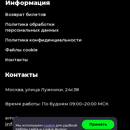
Информация
Возврат билетов
Политика обработки
персональных данных
Политика конфиденциальности
Файлы cookie
Контакты
Контакты
Москва, улица Лужники, 24с38
Время работы: По будням 09:00–20:00 МСК
email:
info@concert.moscow
Принять
Мы используем
cookie
для удобной
работы сайта и cookie Яндекс