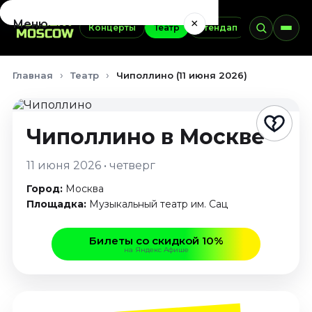
×
Меню
Концерты
Театр
Стендап
Выставки
Концерты
Главная
Театр
Чиполлино (11 июня 2026)
Август 2026
Сентябрь 2026
Октябрь 2026
Чиполлино
в Москве
Ноябрь 2026
Декабрь 2026
11 июня 2026 • четверг
Январь 2027
Город:
Москва
Театр
Площадка:
Музыкальный театр им. Сац
Август 2026
Билеты со скидкой 10%
Сентябрь 2026
на Яндекс Афише
Октябрь 2026
Ноябрь 2026
Декабрь 2026