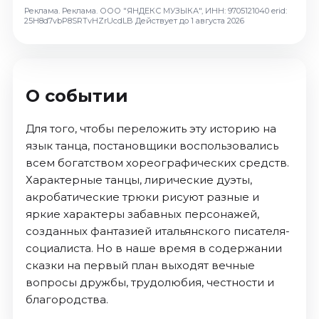
Октябрь 2026
Реклама. Реклама. ООО "ЯНДЕКС МУЗЫКА", ИНН: 9705121040 erid:
25H8d7vbP8SRTvHZrUcdLB
Действует до 1 августа 2026
Спорт
Август 2026
Сентябрь 2026
О событии
Октябрь 2026
События
Для того, чтобы переложить эту историю на
язык танца, постановщики воспользовались
Август 2026
всем богатством хореографических средств.
Сентябрь 2026
Характерные танцы, лирические дуэты,
Октябрь 2026
акробатические трюки рисуют разные и
Ноябрь 2026
яркие характеры забавных персонажей,
Декабрь 2026
созданных фантазией итальянского писателя-
Январь 2027
социалиста. Но в наше время в содержании
сказки на первый план выходят вечные
вопросы дружбы, трудолюбия, честности и
Площадки
благородства.