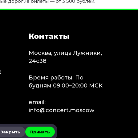
ые дорогие билеты — от 3 500 рублей.
Контакты
Москва, улица Лужники,
24с38
х
Время работы: По
будням 09:00–20:00 МСК
email:
info@concert.moscow
Закрыть
Принять