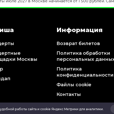
ы июле 2027 в Москве начинается от 1 500 рублей. Сам
иша
Информация
церты
Возврат билетов
цертные
Политика обработки
щадки Москвы
персональных данны
тр
Политика
конфиденциальности
ндап
Файлы cookie
Контакты
удобной работы сайта и cookie Яндекс Метрики для аналитики.