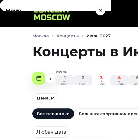
×
Меню
Концерты
Москва
Концерты
Июль 2027
Август 2026
Сентябрь 2026
Концерты в И
Октябрь 2026
Ноябрь 2026
Декабрь 2026
Июль
1
2
3
4
‹
Январь 2027
чт
пт
сб
вс
п
июль
июль
июль
июль
ию
Театр
Цена, ₽
Август 2026
Сентябрь 2026
Все площадки
Большая спортивная аре
Октябрь 2026
Ноябрь 2026
Дата
Любая дата
Декабрь 2026