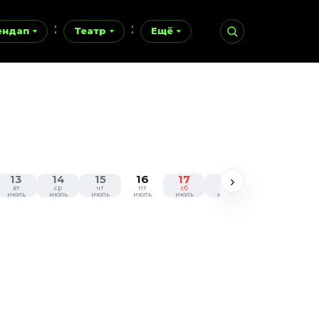
ендап
Театр
Ещё
13
14
15
16
17
18
19
20
›
вт
ср
чт
пт
сб
вс
пн
вт
июль
июль
июль
июль
июль
июль
июль
июл