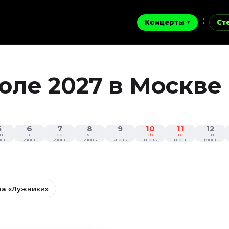
Концерты
Ст
юле 2027 в Москве
5
6
7
8
9
10
11
12
н
вт
ср
чт
пт
сб
вс
пн
ль
июль
июль
июль
июль
июль
июль
июль
на «Лужники»