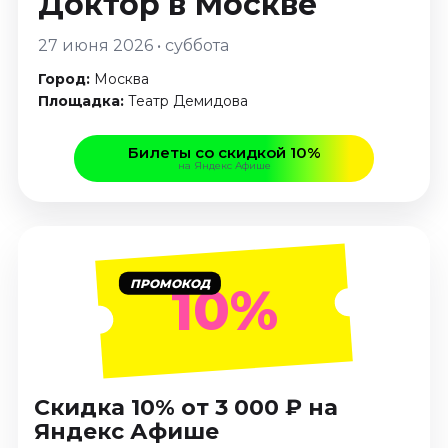
Доктор
в Москве
Январь 2027
27 июня 2026 • суббота
Стендап
Город:
Москва
Август 2026
Площадка:
Театр Демидова
Сентябрь 2026
Октябрь 2026
Билеты со скидкой 10%
Ноябрь 2026
на Яндекс Афише
Декабрь 2026
Выставки
Август 2026
Сентябрь 2026
ПРОМОКОД
10%
Октябрь 2026
Декабрь 2026
Январь 2027
Экскурсии
Скидка 10% от 3 000 ₽ на
Яндекс Афише
Сентябрь 2026