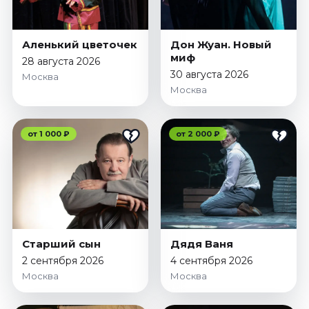
Январь 2027
Стендап
Аленький цветочек
Дон Жуан. Новый
Август 2026
миф
28 августа 2026
Сентябрь 2026
30 августа 2026
Москва
Москва
Октябрь 2026
Ноябрь 2026
Декабрь 2026
от 1 000 ₽
от 2 000 ₽
Выставки
Август 2026
Сентябрь 2026
Октябрь 2026
Декабрь 2026
Старший сын
Дядя Ваня
Январь 2027
2 сентября 2026
4 сентября 2026
Экскурсии
Москва
Москва
Сентябрь 2026