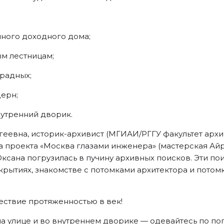
шного доходного дома;
м лестницам;
радных;
ерн;
нутренний дворик.
еевна, историк-архивист (МГИАИ/РГГУ факультет архи
 проекта «Москва глазами инженера» (мастерская Айр
ксана погрузилась в пучину архивных поисков. Эти по
крытиях, знакомстве с потомками архитектора и потомка
ествие протяженностью в век!
а улице и во внутреннем дворике — одевайтесь по по