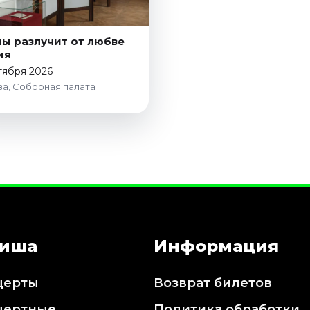
ны разлучит от любве
ия
тября 2026
а, Соборная палата
иша
Информация
церты
Возврат билетов
цертные
Политика обработки