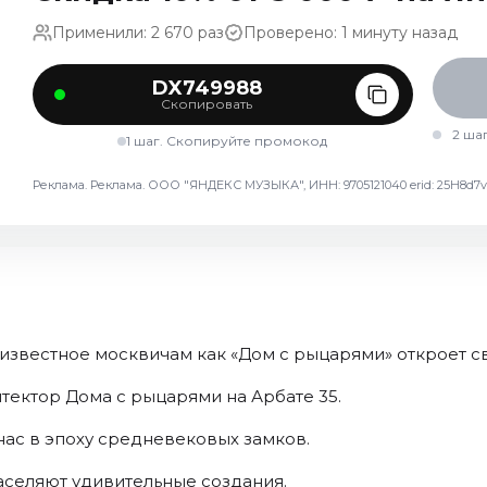
Применили: 2 670 раз
Проверено: 1 минуту назад
DX749988
Скопировать
2 ша
1 шаг. Скопируйте промокод
Реклама. Реклама. ООО "ЯНДЕКС МУЗЫКА", ИНН: 9705121040 erid: 25H8
, известное москвичам как «Дом с рыцарями» откроет с
тектор Дома с рыцарями на Арбате 35.
нас в эпоху средневековых замков.
аселяют удивительные создания.