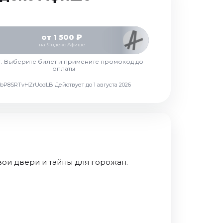
от 1 500 ₽
на Яндекс Афише
г. Выберите билет и примените промокод до
оплаты
d7vbP8SRTvHZrUcdLB
Действует до 1 августа 2026
вои двери и тайны для горожан.