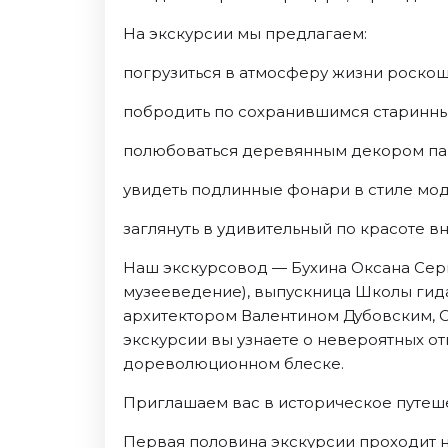
Октябрь 2026
На экскурсии мы предлагаем:
Спорт
погрузиться в атмосферу жизни роско
Август 2026
побродить по сохранившимся старинны
Сентябрь 2026
Октябрь 2026
полюбоваться деревянным декором па
События
увидеть подлинные фонари в стиле мод
Август 2026
заглянуть в удивительный по красоте в
Сентябрь 2026
Октябрь 2026
Наш экскурсовод — Бухина Оксана Серг
Ноябрь 2026
музееведение), выпускница Школы гида
Декабрь 2026
архитектором Валентином Дубовским, О
экскурсии вы узнаете о невероятных от
Январь 2027
дореволюционном блеске.
Площадки
Приглашаем вас в историческое путеш
Первая половина экскурсии проходит н