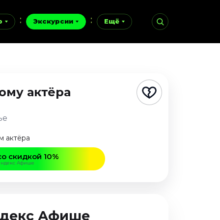
р
Экскурсии
Ещё
ому актёра
ье
м актёра
со скидкой 10%
Яндекс Афише
Яндекс Афише