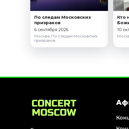
По следам Московских
Кто 
призраков
Бож
6 сентября 2026
10 ок
Москва, По следам Московских
Москв
призраков
Аф
Кон
Кон