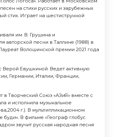
«Голос Логоса». Работает в Московском
 песен на стихи русских и зарубежных
ый стих. Играет на шестиструнной
валя им. В. Грушина и
 авторской песни в Таллине (1988) в
 Лауреат Волошинской премии 2021 года
 с Верой Евушкиной. Ведет активную
ии, Германии, Италии, Франции,
ит в Творческий Союз «АЗиЯ» вместе с
ла и исполнила музыкальное
а,2004 г.). В мультипликационном
е буди». В фильме «Географ глобус
кадром звучит русская народная песня