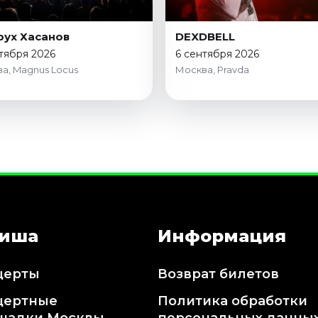
ух Хасанов
DEXDBELL
тября 2026
6 сентября 2026
а, Magnus Locus
Москва, Pravda
иша
Информация
церты
Возврат билетов
цертные
Политика обработки