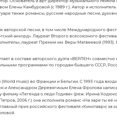
тор. Основатель и арт-директор музыкального лейбла 
ом Елены Камбуровой (с 1989 г.). Автор и исполнитель
туаре также романсы, русские народные песни, духовн
лях авторской песни, в том числе Международного фести
кий аккорд». Лауреат Второго всесоюзного фестиваля
лнитель», лауреат Премии им. Веры Матвеевой (1993).
тупает в составе авторского дуэта «ВЕРЛЕН» совместно
сольными программами по городам бывшего СССР, Росс
World music) во Франции и Бельгии. С 1993 года вход
м и Александром Деревягиным Елена Фролова написа
фильму «Легенда о леди Годиве» (реж. Ирина Кодюков
етров, 2006 г.) она исполнила романс «На заре ты её н
 — главный приз российского фестиваля «Кинотавр») за 
оловой.