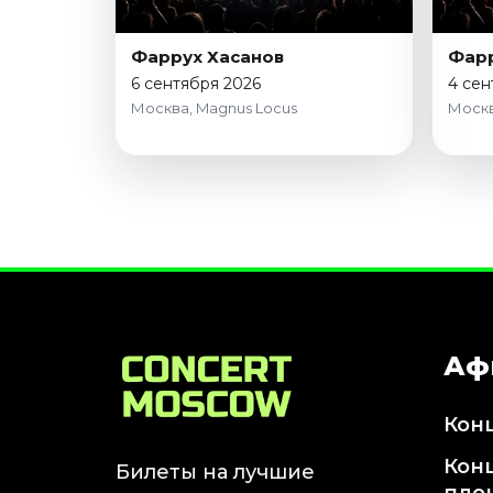
Фаррух Хасанов
Фарр
6 сентября 2026
4 сен
Москва, Magnus Locus
Москв
Аф
Кон
Кон
Билеты на лучшие