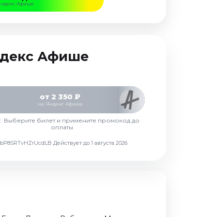
Яндекс Афише
Яндекс Афише
от 2 350 ₽
на Яндекс Афише
г. Выберите билет и примените промокод до
оплаты
d7vbP8SRTvHZrUcdLB
Действует до 1 августа 2026