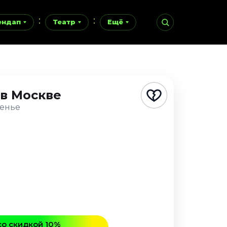
ендап
Театр
Ещё
в Москве
сенье
со скидкой 10%