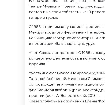
Елена Фролова — певица, поэт, компози
Октябрь 2026
Театре Музыки и Поэзии под руководств
поэтов и на свои собственные. В репер
Спорт
гитаре и гуслях.
Август 2026
Сентябрь 2026
С 1986 г. принимает участие в фестива
Международного фестиваля «Петербургс
Октябрь 2026
номинациях «автор-композитор» и «испо
События
в номинации «За вклад в культуру».
Август 2026
Член Союза литераторов. С 1988 г. выс
Сентябрь 2026
концертную деятельность, выступая с 
Октябрь 2026
Израиля...
Ноябрь 2026
Участница фестивалей Мировой музыки (
Декабрь 2026
Татьяной Алёшиной, Николаем Якимовы
Январь 2027
сопровождение к мультипликационному 
фильме «Моя любовь» (реж. Александр П
Площадки
пропил» (реж. А. Велединский, 2013 г.
«Летел голубь» в исполнении Елены Фр