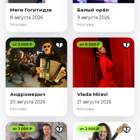
Январь 2027
Меги Гогитидзе
Белый орёл
Стендап
8 августа 2026
9 августа 2026
Москва
Москва
Август 2026
Сентябрь 2026
Октябрь 2026
от 3 000 ₽
от 6 000 ₽
Ноябрь 2026
Декабрь 2026
Выставки
Август 2026
Сентябрь 2026
Андромедыч
Vlada Miravi
Октябрь 2026
20 августа 2026
21 августа 2026
Декабрь 2026
Москва
Москва
Январь 2027
Экскурсии
от 3 000 ₽
от 2 500 ₽
Сентябрь 2026