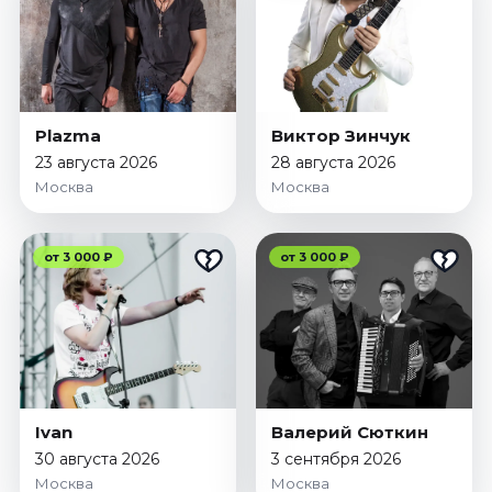
Октябрь 2026
Спорт
Август 2026
Сентябрь 2026
Plazma
Виктор Зинчук
Октябрь 2026
23 августа 2026
28 августа 2026
Москва
Москва
События
Август 2026
Сентябрь 2026
от 3 000 ₽
от 3 000 ₽
Октябрь 2026
Ноябрь 2026
Декабрь 2026
Январь 2027
Ivan
Валерий Сюткин
Площадки
30 августа 2026
3 сентября 2026
Москва
Москва