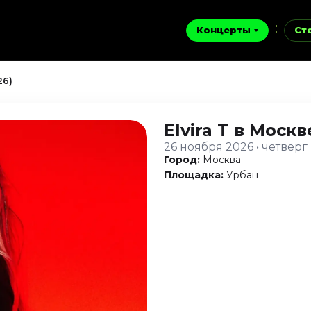
Концерты
Ст
26)
Elvira T
в Москв
26 ноября 2026 • четверг
Город:
Москва
Площадка:
Урбан