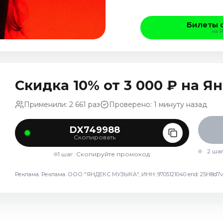
Билеты 
на 
Скидка 10% от 3 000 ₽ на 
Применили: 2 661 раз
Проверено: 1 минуту назад
DX749988
Скопировать
2 ша
1 шаг. Скопируйте промокод
Реклама. Реклама. ООО "ЯНДЕКС МУЗЫКА", ИНН: 9705121040 erid: 25H8