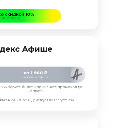
со скидкой 10%
Яндекс Афише
Яндекс Афише
от 1 900 ₽
на Яндекс Афише
г. Выберите билет и примените промокод до
оплаты
d7vbP8SRTvHZrUcdLB
Действует до 1 августа 2026