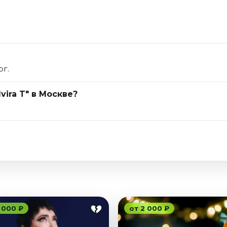
рг.
vira T" в Москве?
 000 ₽
от 2 000 ₽