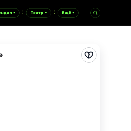
ендап
Театр
Ещё
е