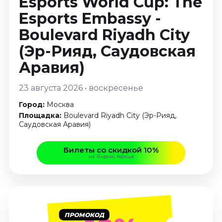
Esports World Cup: The
Январь 2027
Esports Embassy -
Стендап
Boulevard Riyadh City
Август 2026
(Эр-Рияд, Саудовская
Сентябрь 2026
Аравия)
Октябрь 2026
Ноябрь 2026
23 августа 2026 • воскресенье
Декабрь 2026
Город:
Москва
Выставки
Площадка:
Boulevard Riyadh City (Эр-Рияд,
Саудовская Аравия)
Август 2026
Сентябрь 2026
Билеты со скидкой 10%
Октябрь 2026
на Яндекс Афише
Декабрь 2026
Январь 2027
Экскурсии
Сентябрь 2026
ПРОМОКОД