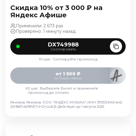
Октябрь 2026
Скидка 10% от 3 000 ₽ на
Яндекс Афише
Спорт
Применили: 2 673 раз
Август 2026
Проверено: 1 минуту назад
Сентябрь 2026
Октябрь 2026
DX749988
Скопировать
События
1 шаг. Скопируйте промокод
Август 2026
Сентябрь 2026
от 1 500 ₽
на Яндекс Афише
Октябрь 2026
Ноябрь 2026
2 шаг. Выберите билет и примените
промокод до оплаты
Декабрь 2026
Реклама. Реклама. ООО "ЯНДЕКС МУЗЫКА", ИНН: 9705121040 erid:
Январь 2027
25H8d7vbP8SRTvHZrUcdLB
Действует до 1 августа 2026
Площадки