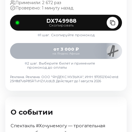
Применили: 2 672 раз
Октябрь 2026
Проверено: 1 минуту назад
Спорт
DX749988
Август 2026
Скопировать
Сентябрь 2026
1 шаг. Скопируйте промокод
Октябрь 2026
от 3 000 ₽
События
на Яндекс Афише
Август 2026
2 шаг. Выберите билет и примените
промокод до оплаты
Сентябрь 2026
Октябрь 2026
Реклама. Реклама. ООО "ЯНДЕКС МУЗЫКА", ИНН: 9705121040 erid:
25H8d7vbP8SRTvHZrUcdLB
Действует до 1 августа 2026
Ноябрь 2026
Декабрь 2026
Январь 2027
О событии
Площадки
Спектакль #Хочунемогу — трогательная