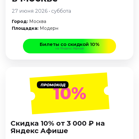
Январь 2027
27 июня 2026 • суббота
Стендап
Город:
Москва
Август 2026
Площадка:
Модерн
Сентябрь 2026
Октябрь 2026
Билеты со скидкой 10%
Ноябрь 2026
на Яндекс Афише
Декабрь 2026
Выставки
Август 2026
ПРОМОКОД
10%
Сентябрь 2026
Октябрь 2026
Декабрь 2026
Январь 2027
Скидка 10% от 3 000 ₽ на
Экскурсии
Яндекс Афише
Сентябрь 2026