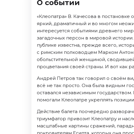
О событии
Октябрь 2026
Спорт
«Клеопатра» В. Качесова в постановке 
яркий, драматичный и во многом неожи
Август 2026
интересуется событиями древнего мира
Сентябрь 2026
загадочных персон в мировой истории
Октябрь 2026
публике известна, прежде всего, исто
с римским полководцем Марком Антоние
События
обольстительной женщиной, сводившей 
Август 2026
процветания своей страны. И вот как р
Сентябрь 2026
Андрей Петров так говорил о своём ви
Октябрь 2026
всё не так просто. Она была видным г
Ноябрь 2026
оставался независимым государством.
Декабрь 2026
помогали Клеопатре укреплять позиции 
Январь 2027
Действие балета поочередно разворачи
триумфатор привозит Клеопатру и насл
Площадки
масштабные картины сражений, парадн
покровителям Египта, которых она прос