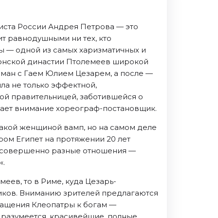
тиста России Андрея Петрова — это
ит равнодушными ни тех, кто
ы — одной из самых харизматичных и
донской династии Птолемеев широкой
оман с Гаем Юлием Цезарем, а после —
ла не только эффектной,
ой правительницей, заботившейся о
ращает внимание хореограф-постановщик.
акой женщиной вамп, но на самом деле
ром Египет на протяжении 20 лет
и совершенно разные отношения —
«.
еев, то в Риме, куда Цезарь-
щиков. Вниманию зрителей предлагаются
ращения Клеопатры к богам —
, разумеется, красивейшие, полные