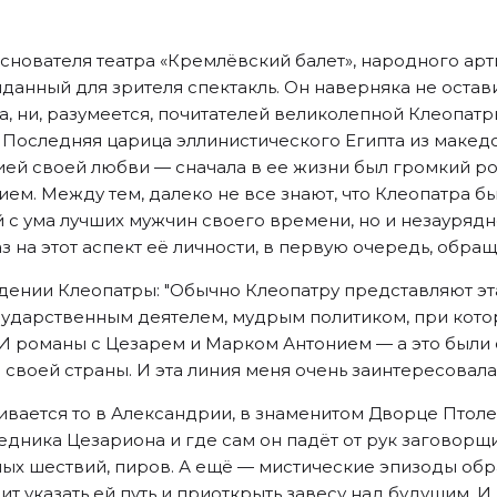
основателя театра «Кремлёвский балет», народного ар
данный для зрителя спектакль. Он наверняка не остав
, ни, разумеется, почитателей великолепной Клеопатр
. Последняя царица эллинистического Египта из маке
рией своей любви — сначала в ее жизни был громкий р
м. Между тем, далеко не все знают, что Клеопатра бы
с ума лучших мужчин своего времени, но и незаурядн
аз на этот аспект её личности, в первую очередь, об
дении Клеопатры: "Обычно Клеопатру представляют эт
осударственным деятелем, мудрым политиком, при кото
 И романы с Цезарем и Марком Антонием — а это был
своей страны. И эта линия меня очень заинтересовала
вается то в Александрии, в знаменитом Дворце Птолем
едника Цезариона и где сам он падёт от рук заговор
ых шествий, пиров. А ещё — мистические эпизоды об
ит указать ей путь и приоткрыть завесу над будущим. И