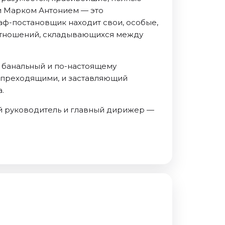
и Марком Антонием — это
аф-постановщик находит свои, особые,
отношений, складывающихся между
е банальный и по-настоящему
епреходящими, и заставляющий
.
й руководитель и главный дирижер —