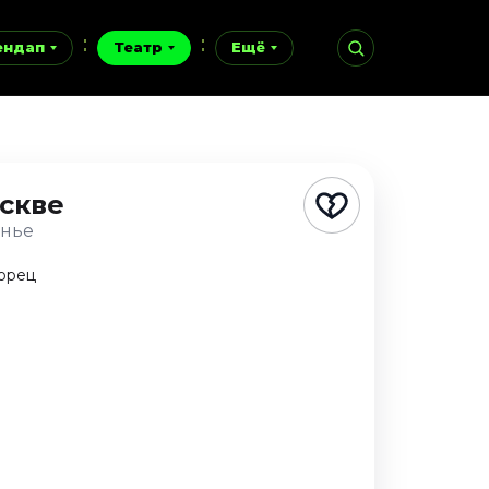
ендап
Театр
Ещё
скве
енье
орец