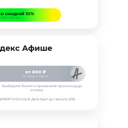
со скидкой 10%
Яндекс Афише
Яндекс Афише
от 800 ₽
на Яндекс Афише
г. Выберите билет и примените промокод до
оплаты
d7vbP8SRTvHZrUcdLB
Действует до 1 августа 2026