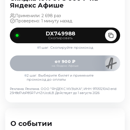
Октябрь 2026
Яндекс Афише
Спорт
Применили: 2 698 раз
Проверено: 1 минуту назад
Август 2026
Сентябрь 2026
DX749988
Скопировать
Октябрь 2026
1 шаг. Скопируйте промокод
События
Август 2026
от 900 ₽
на Яндекс Афише
Сентябрь 2026
2 шаг. Выберите билет и примените
Октябрь 2026
промокод до оплаты
Ноябрь 2026
Реклама. Реклама. ООО "ЯНДЕКС МУЗЫКА", ИНН: 9705121040 erid:
Декабрь 2026
25H8d7vbP8SRTvHZrUcdLB
Действует до 1 августа 2026
Январь 2027
Площадки
О событии