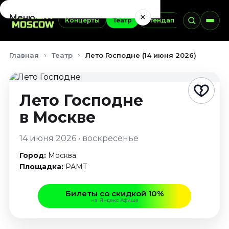
×
Меню
Концерты
Театр
Стендап
Выставки
Концерты
Главная
Театр
Лето Господне (14 июня 2026)
Август 2026
Сентябрь 2026
Октябрь 2026
Лето Господне
Ноябрь 2026
в Москве
Декабрь 2026
Январь 2027
14 июня 2026 • воскресенье
Театр
Город:
Москва
Август 2026
Площадка:
РАМТ
Сентябрь 2026
Октябрь 2026
Билеты со скидкой 10%
на Яндекс Афише
Ноябрь 2026
Декабрь 2026