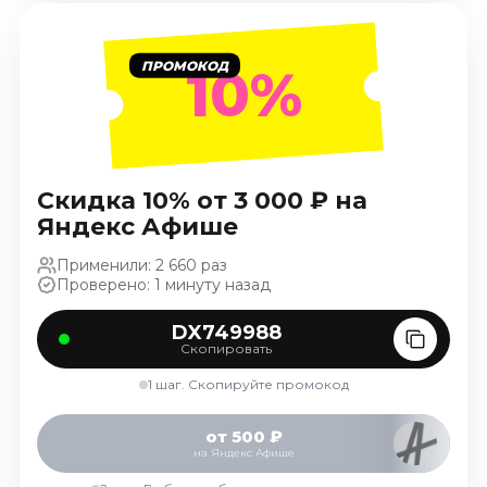
Январь 2027
Стендап
ПРОМОКОД
10%
Август 2026
Сентябрь 2026
Октябрь 2026
Ноябрь 2026
Скидка 10% от 3 000 ₽ на
Декабрь 2026
Яндекс Афише
Выставки
Применили: 2 660 раз
Август 2026
Проверено: 1 минуту назад
Сентябрь 2026
DX749988
Октябрь 2026
Скопировать
Декабрь 2026
1 шаг. Скопируйте промокод
Январь 2027
Экскурсии
от 500 ₽
на Яндекс Афише
Сентябрь 2026