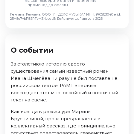
2 шаг. Выберите билет и примените
Октябрь 2026
промокод до оплаты
Спорт
Реклама. Реклама. ООО "ЯНДЕКС МУЗЫКА", ИНН: 9705121040 erid:
25H8d7vbP8SRTvHZrUcdLB
Действует до 1 августа 2026
Август 2026
Сентябрь 2026
Октябрь 2026
О событии
События
Август 2026
За столетнюю историю своего
Сентябрь 2026
существования самый известный роман
Ивана Шмелёва ни разу не был поставлен в
Октябрь 2026
российском театре. РАМТ впервые
Ноябрь 2026
воссоздаёт этот многослойный и поэтичный
Декабрь 2026
текст на сцене.
Январь 2027
Как всегда в режиссуре Марины
Брусникиной, проза превращается в
Площадки
коллективный рассказ, где принципиально
отсутствует повествователь, главенствует