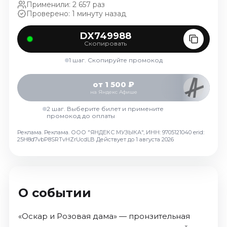
Применили: 2 657 раз
Октябрь 2026
Проверено: 1 минуту назад
Спорт
DX749988
Август 2026
Скопировать
Сентябрь 2026
1 шаг. Скопируйте промокод
Октябрь 2026
от 1 500 ₽
События
на Яндекс Афише
Август 2026
2 шаг. Выберите билет и примените
промокод до оплаты
Сентябрь 2026
Октябрь 2026
Реклама. Реклама. ООО "ЯНДЕКС МУЗЫКА", ИНН: 9705121040 erid:
25H8d7vbP8SRTvHZrUcdLB
Действует до 1 августа 2026
Ноябрь 2026
Декабрь 2026
Январь 2027
О событии
Площадки
«Оскар и Розовая дама» — пронзительная