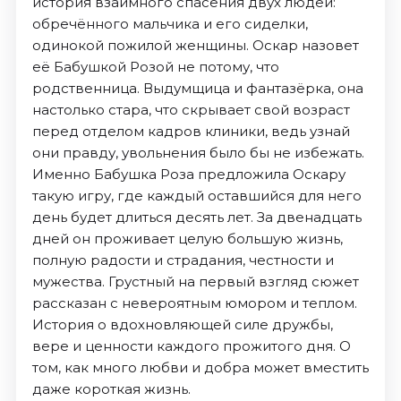
история взаимного спасения двух людей:
обречённого мальчика и его сиделки,
одинокой пожилой женщины. Оскар назовет
её Бабушкой Розой не потому, что
родственница. Выдумщица и фантазёрка, она
настолько стара, что скрывает свой возраст
перед отделом кадров клиники, ведь узнай
они правду, увольнения было бы не избежать.
Именно Бабушка Роза предложила Оскару
такую игру, где каждый оставшийся для него
день будет длиться десять лет. За двенадцать
дней он проживает целую большую жизнь,
полную радости и страдания, честности и
мужества. Грустный на первый взгляд сюжет
рассказан с невероятным юмором и теплом.
История о вдохновляющей силе дружбы,
вере и ценности каждого прожитого дня. О
том, как много любви и добра может вместить
даже короткая жизнь.