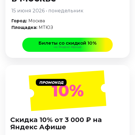
Январь 2027
15 июня 2026 • понедельник
Стендап
Город:
Москва
Август 2026
Площадка:
МТЮЗ
Сентябрь 2026
Октябрь 2026
Билеты со скидкой 10%
Ноябрь 2026
на Яндекс Афише
Декабрь 2026
Выставки
Август 2026
ПРОМОКОД
10%
Сентябрь 2026
Октябрь 2026
Декабрь 2026
Январь 2027
Скидка 10% от 3 000 ₽ на
Экскурсии
Яндекс Афише
Сентябрь 2026