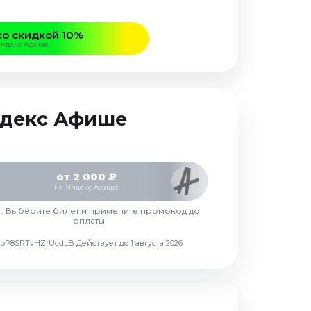
со скидкой 10%
Яндекс Афише
Яндекс Афише
от 2 000 ₽
на Яндекс Афише
г. Выберите билет и примените промокод до
оплаты
d7vbP8SRTvHZrUcdLB
Действует до 1 августа 2026