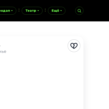
ендап
Театр
Ещё
е
нье