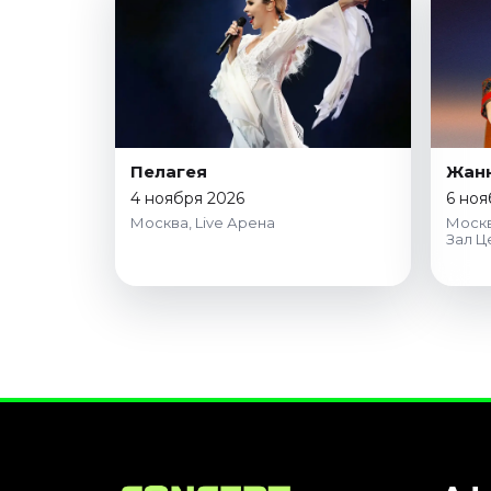
Пелагея
Жанн
4 ноября 2026
6 ноя
Москва, Live Арена
Москв
Зал Ц