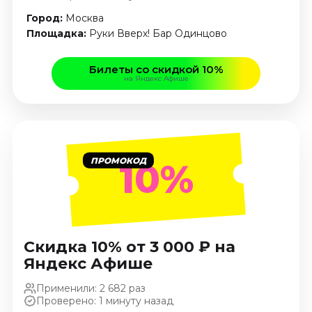
Январь 2027
Город:
Москва
Стендап
Площадка:
Руки Вверх! Бар Одинцово
Август 2026
Билеты со скидкой 10%
Сентябрь 2026
на Яндекс Афише
Октябрь 2026
Ноябрь 2026
Декабрь 2026
Выставки
ПРОМОКОД
10%
Август 2026
Сентябрь 2026
Октябрь 2026
Декабрь 2026
Скидка 10% от 3 000 ₽ на
Январь 2027
Яндекс Афише
Экскурсии
Применили: 2 682 раз
Проверено: 1 минуту назад
Сентябрь 2026