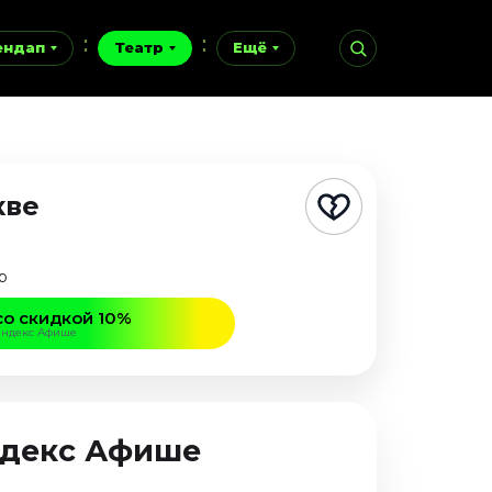
ендап
Театр
Ещё
кве
р
со скидкой 10%
Яндекс Афише
Яндекс Афише