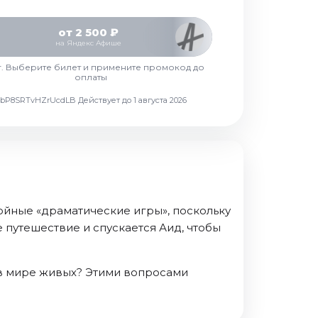
от 2 500 ₽
на Яндекс Афише
г. Выберите билет и примените промокод до
оплаты
d7vbP8SRTvHZrUcdLB
Действует до 1 августа 2026
ойные «драматические игры», поскольку
 путешествие и спускается Аид, чтобы
 в мире живых? Этими вопросами