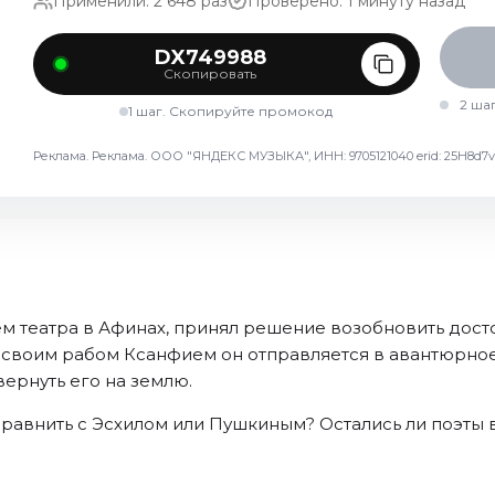
Применили: 2 648 раз
Проверено: 1 минуту назад
DX749988
Скопировать
2 ша
1 шаг. Скопируйте промокод
Реклама. Реклама. ООО "ЯНДЕКС МУЗЫКА", ИНН: 9705121040 erid: 25H8
м театра в Афинах, принял решение возобновить дост
о своим рабом Ксанфием он отправляется в авантюрное
вернуть его на землю.
 сравнить с Эсхилом или Пушкиным? Остались ли поэты