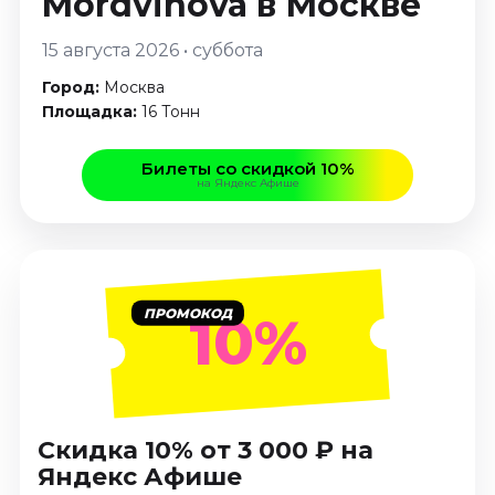
Mordvinova
в Москве
Январь 2027
15 августа 2026 • суббота
Стендап
Город:
Москва
Август 2026
Площадка:
16 Тонн
Сентябрь 2026
Октябрь 2026
Билеты со скидкой 10%
Ноябрь 2026
на Яндекс Афише
Декабрь 2026
Выставки
Август 2026
Сентябрь 2026
ПРОМОКОД
10%
Октябрь 2026
Декабрь 2026
Январь 2027
Экскурсии
Скидка 10% от 3 000 ₽ на
Яндекс Афише
Сентябрь 2026