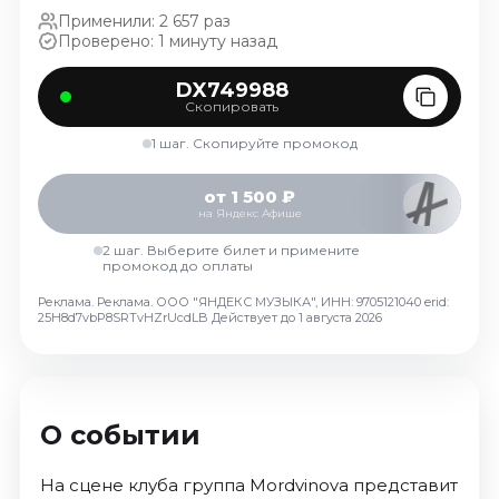
Октябрь 2026
Применили: 2 657 раз
Проверено: 1 минуту назад
Спорт
DX749988
Август 2026
Скопировать
Сентябрь 2026
1 шаг. Скопируйте промокод
Октябрь 2026
События
от 1 500 ₽
на Яндекс Афише
Август 2026
2 шаг. Выберите билет и примените
Сентябрь 2026
промокод до оплаты
Октябрь 2026
Реклама. Реклама. ООО "ЯНДЕКС МУЗЫКА", ИНН: 9705121040 erid:
25H8d7vbP8SRTvHZrUcdLB
Действует до 1 августа 2026
Ноябрь 2026
Декабрь 2026
Январь 2027
О событии
Площадки
На сцене клуба группа Mordvinova представит