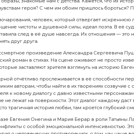
образы, знакомые нам с детства. Кажется, что их исто
чувствам героя? С чем им обоим пришлось бороться? П
очарования, человек, который отвергает искреннюю лю
щение чистоты и душевной силы, идеал поэта. В её су
ставила след в её душе навсегда. Их отношения — это 
нять друг друга.
ессмертное произведение Александра Сергеевича Пушк
кий роман в стихах. На сцене оживают не просто изве
торые заставляют зрителя взглянуть на историю Евген
рной отчётливо прослеживается в её способности пе
ликим авторам, чтобы найти в их творениях созвучие с
еля к новому диалогу с давно известными персонажами
е не лежат на поверхности. Этот диалог каждому даст 
то трагичная история любви, там кроется глубокий смы
разе Евгения Онегина и Мария Берар в роли Татьяны Л
нфликты с особой эмоциональной интенсивностью. Это
ория о человеческих противоречиях, о том, как наше 