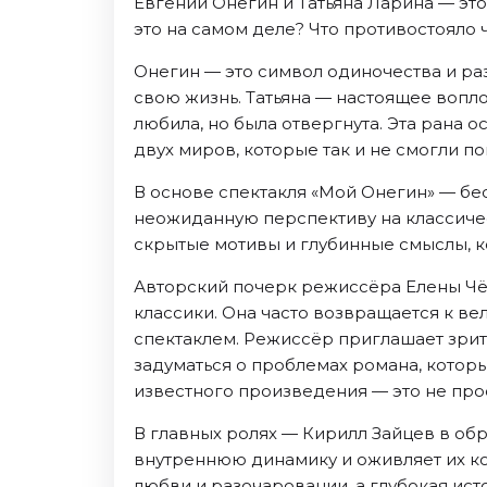
Евгений Онегин и Татьяна Ларина — это 
Октябрь 2026
это на самом деле? Что противостояло 
Спорт
Онегин — это символ одиночества и раз
Август 2026
свою жизнь. Татьяна — настоящее вопло
Сентябрь 2026
любила, но была отвергнута. Эта рана о
двух миров, которые так и не смогли по
Октябрь 2026
События
В основе спектакля «Мой Онегин» — б
неожиданную перспективу на классичес
Август 2026
скрытые мотивы и глубинные смыслы, ко
Сентябрь 2026
Октябрь 2026
Авторский почерк режиссёра Елены Чё
классики. Она часто возвращается к ве
Ноябрь 2026
спектаклем. Режиссёр приглашает зрит
Декабрь 2026
задуматься о проблемах романа, которы
Январь 2027
известного произведения — это не прос
В главных ролях — Кирилл Зайцев в об
Площадки
внутреннюю динамику и оживляет их ко
любви и разочаровании, а глубокая ист