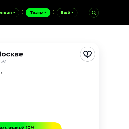
ендап
Театр
Ещё
Москве
нье
р
со скидкой 10%