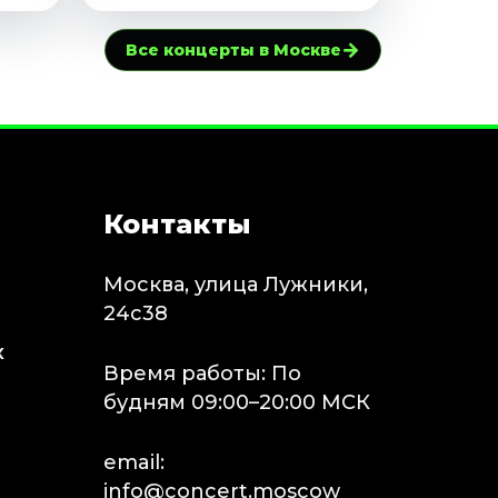
→
Все концерты в Москве
Контакты
Москва, улица Лужники,
24с38
х
Время работы: По
будням 09:00–20:00 МСК
email:
info@concert.moscow