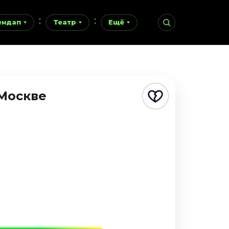
ендап
Театр
Ещё
 Москве