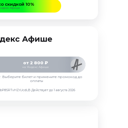
со скидкой 10%
Яндекс Афише
Яндекс Афише
от 2 800 ₽
на Яндекс Афише
г. Выберите билет и примените промокод до
оплаты
d7vbP8SRTvHZrUcdLB
Действует до 1 августа 2026