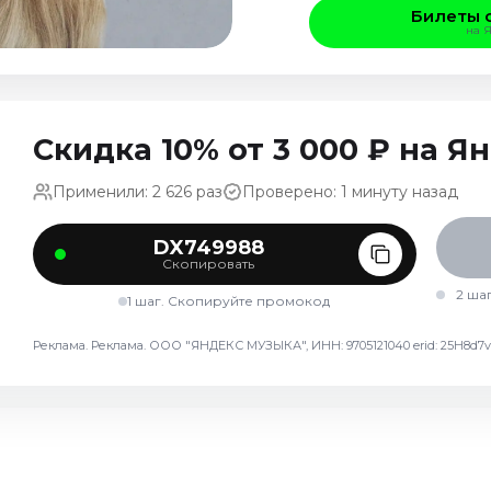
Билеты 
на 
Скидка 10% от 3 000 ₽ на 
Применили: 2 626 раз
Проверено: 1 минуту назад
DX749988
Скопировать
2 ша
1 шаг. Скопируйте промокод
Реклама. Реклама. ООО "ЯНДЕКС МУЗЫКА", ИНН: 9705121040 erid: 25H8