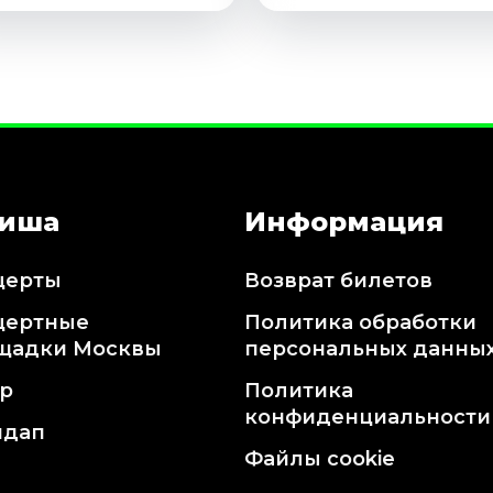
иша
Информация
церты
Возврат билетов
цертные
Политика обработки
щадки Москвы
персональных данны
тр
Политика
конфиденциальности
ндап
Файлы cookie