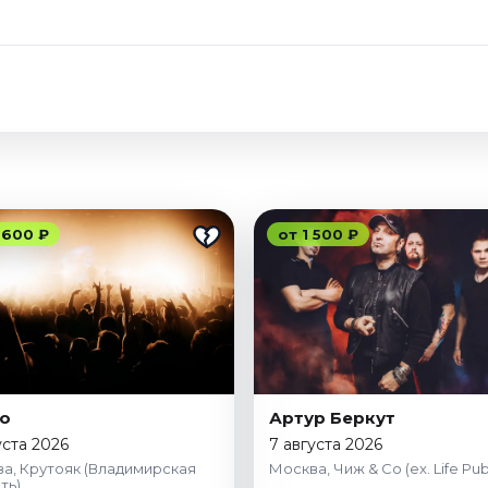
 600 ₽
от 1 500 ₽
о
Артур Беркут
уста 2026
7 августа 2026
а, Крутояк (Владимирская
Москва, Чиж & Co (ex. Life Pub
ть)