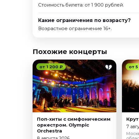
Стоимость билета: от 1 900 рублей.
Какие ограничения по возрасту?
Возрастное ограничение 16+.
Похожие концерты
от 1 200 ₽
от 5
Поп-хиты с симфоническим
Крут
оркестром. Olympic
7 авг
Orchestra
Москв
8 августа 2026
облас