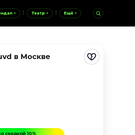
ендап
Театр
Ещё
luvd
в Москве
со скидкой 10%