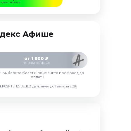
Яндекс Афише
Яндекс Афише
от 1 900 ₽
на Яндекс Афише
г. Выберите билет и примените промокод до
оплаты
d7vbP8SRTvHZrUcdLB
Действует до 1 августа 2026