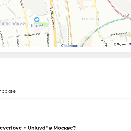
Москве.
.
everlove + Unluvd" в Москве?