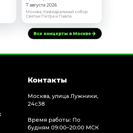
7 августа 2026
Москва, Кафедральный собор
Святых Петра и Павла
→
Все концерты в Москве
Контакты
Москва, улица Лужники,
24с38
х
Время работы: По
будням 09:00–20:00 МСК