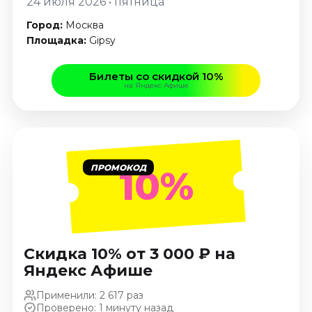
24 июля 2026 • пятница
Январь 2027
Город:
Москва
Стендап
Площадка:
Gipsy
Август 2026
Сентябрь 2026
Билеты со скидкой 10%
на Яндекс Афише
Октябрь 2026
Ноябрь 2026
Декабрь 2026
Выставки
ПРОМОКОД
10%
Август 2026
Сентябрь 2026
Октябрь 2026
Декабрь 2026
Скидка 10% от 3 000 ₽ на
Январь 2027
Яндекс Афише
Экскурсии
Применили: 2 617 раз
Сентябрь 2026
Проверено: 1 минуту назад