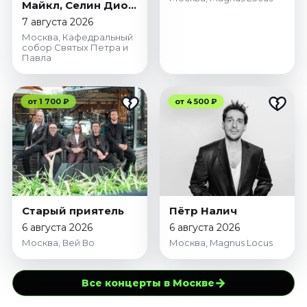
Майкл, Селин Дион,
Адель, Стинг,
7 августа 2026
Coldplay
Москва, Кафедральный
собор Святых Петра и
Павла
от 1 700 ₽
от 4 500 ₽
Старый приятель
Пётр Налич
6 августа 2026
6 августа 2026
Москва, Вей Во
Москва, Magnus Locus
→
Все концерты в Москве