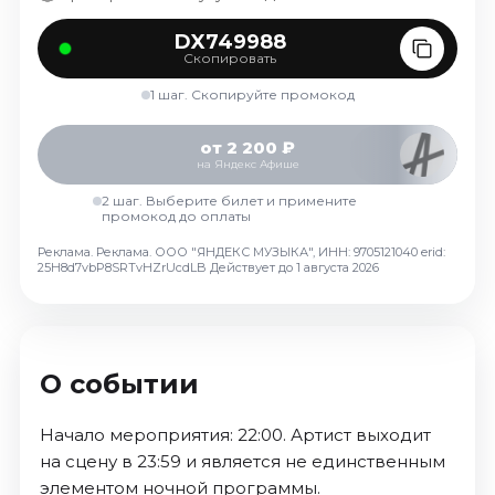
Октябрь 2026
DX749988
Спорт
Скопировать
Август 2026
1 шаг. Скопируйте промокод
Сентябрь 2026
от 2 200 ₽
Октябрь 2026
на Яндекс Афише
События
2 шаг. Выберите билет и примените
промокод до оплаты
Август 2026
Реклама. Реклама. ООО "ЯНДЕКС МУЗЫКА", ИНН: 9705121040 erid:
Сентябрь 2026
25H8d7vbP8SRTvHZrUcdLB
Действует до 1 августа 2026
Октябрь 2026
Ноябрь 2026
Декабрь 2026
Январь 2027
О событии
Начало мероприятия: 22:00. Артист выходит
Площадки
на сцену в 23:59 и является не единственным
элементом ночной программы.