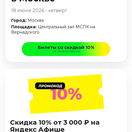
Январь 2027
18 июня 2026 • четверг
Стендап
Город:
Москва
Август 2026
Площадка:
Центральный зал МСПК на
Сентябрь 2026
Вернадского
Октябрь 2026
Ноябрь 2026
Билеты со скидкой 10%
на Яндекс Афише
Декабрь 2026
Выставки
Август 2026
Сентябрь 2026
ПРОМОКОД
10%
Октябрь 2026
Декабрь 2026
Январь 2027
Экскурсии
Скидка 10% от 3 000 ₽ на
Сентябрь 2026
Яндекс Афише