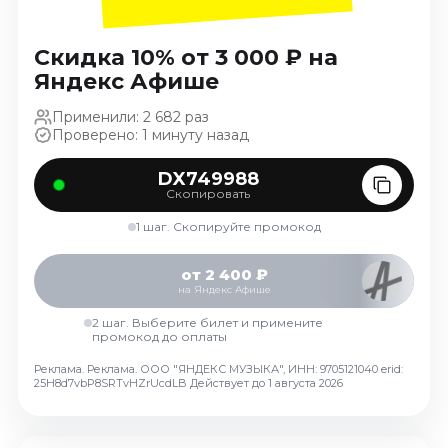
Октябрь 2026
Спорт
Скидка 10% от 3 000 ₽ на
Яндекс Афише
Август 2026
Сентябрь 2026
Применили: 2 682 раз
Проверено: 1 минуту назад
Октябрь 2026
События
DX749988
Скопировать
Август 2026
1 шаг. Скопируйте промокод
Сентябрь 2026
Октябрь 2026
от 2 400 ₽
Ноябрь 2026
на Яндекс Афише
Декабрь 2026
2 шаг. Выберите билет и примените
промокод до оплаты
Январь 2027
Реклама. Реклама. ООО "ЯНДЕКС МУЗЫКА", ИНН: 9705121040 erid:
25H8d7vbP8SRTvHZrUcdLB
Действует до 1 августа 2026
Площадки