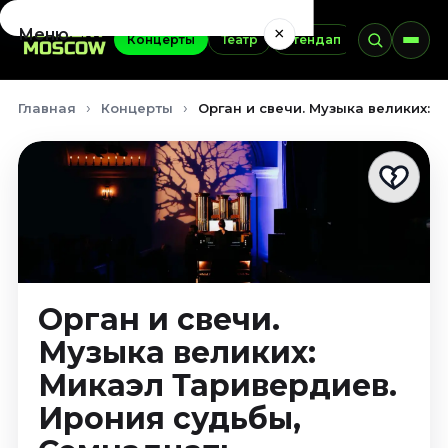
×
Меню
Концерты
Театр
Стендап
Выставки
Концерты
Главная
Концерты
Орган и свечи. Музыка великих: 
Август 2026
Сентябрь 2026
Октябрь 2026
Ноябрь 2026
Декабрь 2026
Январь 2027
Театр
Орган и свечи.
Август 2026
Музыка великих:
Сентябрь 2026
Микаэл Таривердиев.
Октябрь 2026
Ноябрь 2026
Ирония судьбы,
Декабрь 2026