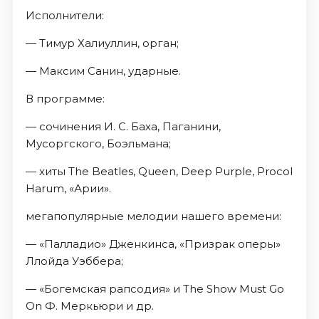
Исполнители:
— Тимур Халиуллин, орган;
— Максим Санин, ударные.
В программе:
— сочинения И. С. Баха, Паганини,
Мусоргского, Боэльмана;
— хиты The Beatles, Queen, Deep Purple, Procol
Harum, «Арии».
мегапопулярные мелодии нашего времени:
— «Палладио» Дженкинса, «Призрак оперы»
Ллойда Уэббера;
— «Богемская рапсодия» и The Show Must Go
On Ф. Меркьюри и др.