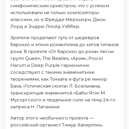
симфоническим оркестром, что с успехом
использовали не только композиторы-
классики, но и Фредди Меркьюри, Джон
Лорд и Эндрю Ллойд Уэббер.
Зрители проделают путь от шедевров
барокко и эпохи романтизма до хитов титанов
рока. В проекте «От барокко до рока» песни
групп Queen, The Beatles, «Ария», Procol
Harum и Deep Purple гармонично
соседствуют с такими знаменитыми
творениями, как Токката и фуга ре минор
Баха, «Готическая сюита» Л. Боэльмана,
транскрипция знаменитой «Бабы-Яги» М.
Мусоргского и педальное соло на тему 24-го
каприса Н. Паганини.
Автор этого необычного проекта —
российский органист Тимур Халиуллин,