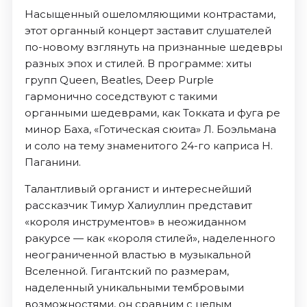
Насыщенный ошеломляющими контрастами,
этот органный концерт заставит слушателей
по-новому взглянуть на признанные шедевры
разных эпох и стилей. В программе: хиты
групп Queen, Beatles, Deep Purple
гармонично соседствуют с такими
органными шедеврами, как Токката и фуга ре
минор Баха, «Готическая сюита» Л. Боэльмана
и соло на тему знаменитого 24-го каприса Н.
Паганини.
Талантливый органист и интереснейший
рассказчик Тимур Халиуллин представит
«короля инструментов» в неожиданном
ракурсе — как «короля стилей», наделенного
неограниченной властью в музыкальной
Вселенной. Гигантский по размерам,
наделенный уникальными тембровыми
возможностями, он сравним с целым