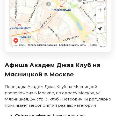
Октябрь 2026
Спорт
Август 2026
Сентябрь 2026
Октябрь 2026
События
Август 2026
Сентябрь 2026
Афиша Академ Джаз Клуб на
Октябрь 2026
Мясницкой в Москве
Ноябрь 2026
Декабрь 2026
Площадка Академ Джаз Клуб на Мясницкой
Январь 2027
расположена в Москве, по адресу Москва, ул.
Мясницкая, 24, стр. 3, клуб «Петрович» и регулярно
Площадки
принимает мероприятия разных категорий.
Сейчас в афише:
1 мероприятие.