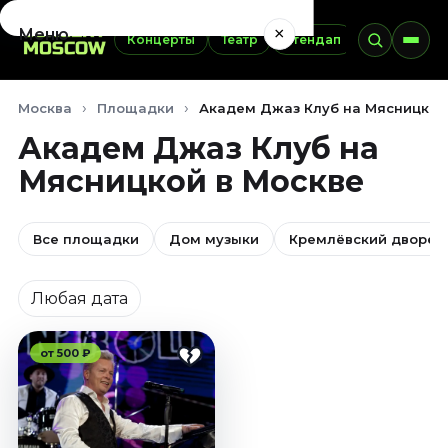
×
Меню
Концерты
Театр
Стендап
Выставки
Концерты
Москва
Площадки
Академ Джаз Клуб на Мясницкой
Август 2026
Академ Джаз Клуб на
Сентябрь 2026
Мясницкой в Москве
Октябрь 2026
Ноябрь 2026
Декабрь 2026
Все площадки
Дом музыки
Кремлёвский дворец
Январь 2027
Дата
Театр
Любая дата
Август 2026
Сентябрь 2026
от 500 ₽
Октябрь 2026
Ноябрь 2026
Декабрь 2026