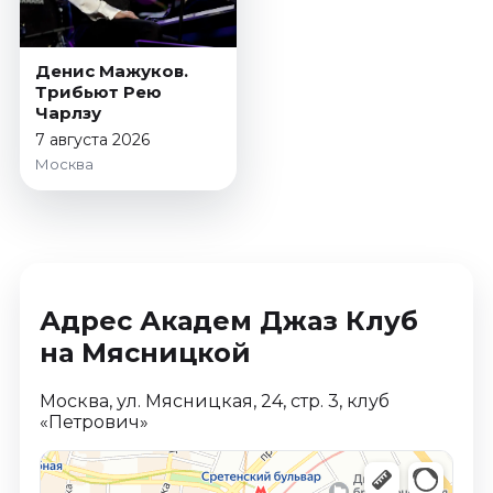
Январь 2027
Стендап
Денис Мажуков.
Август 2026
Трибьют Рею
Чарлзу
Сентябрь 2026
7 августа 2026
Октябрь 2026
Москва
Ноябрь 2026
Декабрь 2026
Выставки
Август 2026
Сентябрь 2026
Адрес Академ Джаз Клуб
Октябрь 2026
на Мясницкой
Декабрь 2026
Январь 2027
Москва, ул. Мясницкая, 24, стр. 3, клуб
«Петрович»
Экскурсии
Сентябрь 2026