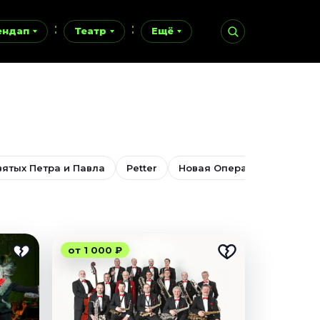
ендап
Театр
Ещё
ятых Петра и Павла
Petter
Новая Опера
Урбан
от 1 000 ₽