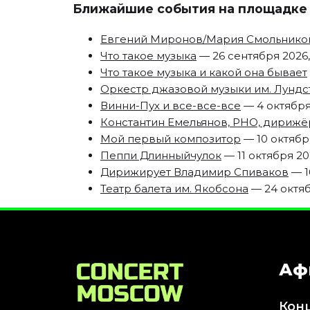
Ближайшие события на площадке
Евгений Миронов/Мария Смольников
Что такое музыка
— 26 сентября 2026, 
Что такое музыка и какой она бывает
Оркестр джазовой музыки им. Лунд
Винни-Пух и все-все-все
— 4 октября 
Константин Емельянов, РНО, дирижё
Мой первый композитор
— 10 октября
Пеппи Длинныйчулок
— 11 октября 202
Дирижирует Владимир Спиваков
— 1
Театр балета им. Якобсона
— 24 октябр
Аф
Кон