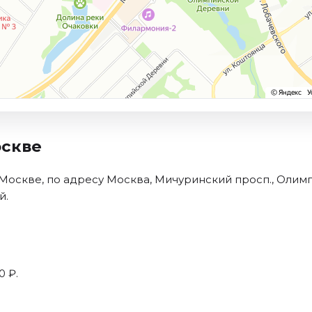
оскве
скве, по адресу Москва, Мичуринский просп., Олимпи
й.
0 ₽.