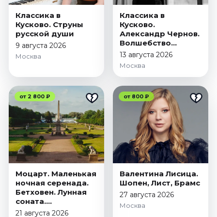
Январь 2027
Классика в
Классика в
Стендап
Кусково. Струны
Кусково.
русской души
Александр Чернов.
Август 2026
Волшебство
9 августа 2026
Сентябрь 2026
скрипки
13 августа 2026
Москва
Октябрь 2026
Москва
Ноябрь 2026
Декабрь 2026
от 2 800 ₽
от 800 ₽
Выставки
Август 2026
Сентябрь 2026
Октябрь 2026
Декабрь 2026
Моцарт. Маленькая
Валентина Лисица.
Январь 2027
ночная серенада.
Шопен, Лист, Брамс
Бетховен. Лунная
Экскурсии
27 августа 2026
соната.
Москва
Сентябрь 2026
Чайковский.
21 августа 2026