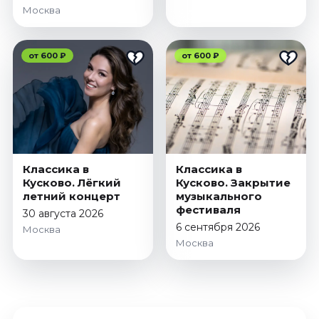
Щелкунчик
Октябрь 2026
Москва
Спорт
от 600 ₽
от 600 ₽
Август 2026
Сентябрь 2026
Октябрь 2026
События
Август 2026
Сентябрь 2026
Классика в
Классика в
Кусково. Лёгкий
Кусково. Закрытие
Октябрь 2026
летний концерт
музыкального
Ноябрь 2026
фестиваля
30 августа 2026
Декабрь 2026
6 сентября 2026
Москва
Январь 2027
Москва
Площадки