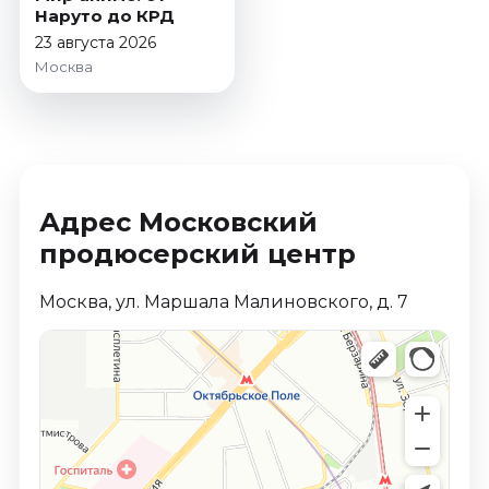
Октябрь 2026
Наруто до КРД
23 августа 2026
Спорт
Москва
Август 2026
Сентябрь 2026
Октябрь 2026
События
Адрес Московский
Август 2026
продюсерский центр
Сентябрь 2026
Октябрь 2026
Москва, ул. Маршала Малиновского, д. 7
Ноябрь 2026
Декабрь 2026
Январь 2027
Площадки