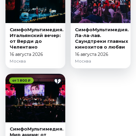
Январь 2027
Стендап
Август 2026
СимфоМультимедия.
СимфоМультимедия.
Сентябрь 2026
Итальянский вечер:
Ла-ла-лав.
Октябрь 2026
от Верди до
Саундтреки главных
Челентано
кинохитов о любви
Ноябрь 2026
16 августа 2026
16 августа 2026
Декабрь 2026
Москва
Москва
Выставки
Август 2026
от 1 800 ₽
Сентябрь 2026
Октябрь 2026
Декабрь 2026
Январь 2027
Экскурсии
СимфоМультимедия.
Сентябрь 2026
Мир аниме: от