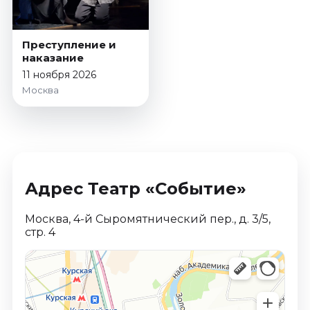
Январь 2027
Стендап
Преступление и
Август 2026
наказание
Сентябрь 2026
11 ноября 2026
Москва
Октябрь 2026
Ноябрь 2026
Декабрь 2026
Выставки
Август 2026
Адрес Театр «Событие»
Сентябрь 2026
Октябрь 2026
Москва, 4-й Сыромятнический пер., д. 3/5,
стр. 4
Декабрь 2026
Январь 2027
Экскурсии
Сентябрь 2026