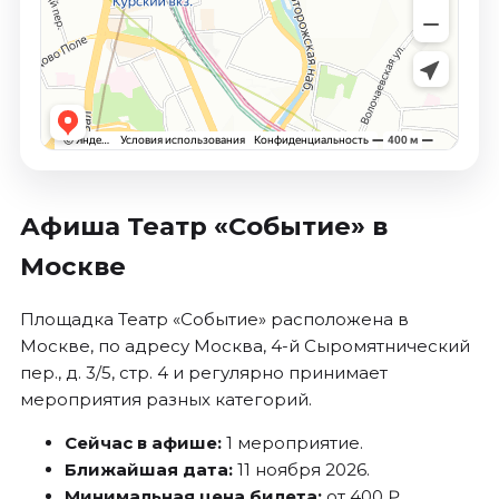
Октябрь 2026
Спорт
Август 2026
Сентябрь 2026
Октябрь 2026
События
Афиша Театр «Событие» в
Август 2026
Москве
Сентябрь 2026
Октябрь 2026
Площадка Театр «Событие» расположена в
Ноябрь 2026
Москве, по адресу Москва, 4-й Сыромятнический
Декабрь 2026
пер., д. 3/5, стр. 4 и регулярно принимает
Январь 2027
мероприятия разных категорий.
Сейчас в афише:
1 мероприятие.
Площадки
Ближайшая дата:
11 ноября 2026.
Минимальная цена билета:
от 400 ₽.