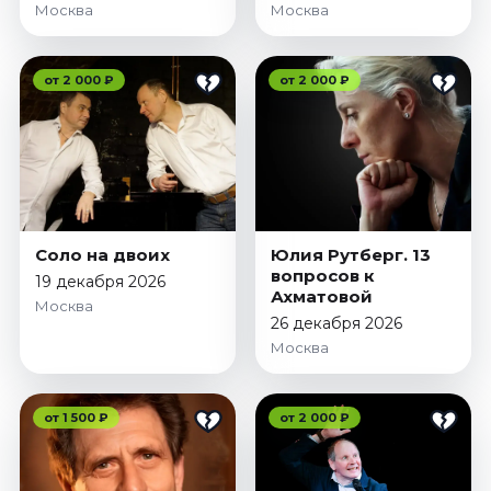
Москва
Москва
Октябрь 2026
Спорт
от 2 000 ₽
от 2 000 ₽
Август 2026
Сентябрь 2026
Октябрь 2026
События
Август 2026
Соло на двоих
Юлия Рутберг. 13
Сентябрь 2026
вопросов к
19 декабря 2026
Октябрь 2026
Ахматовой
Москва
Ноябрь 2026
26 декабря 2026
Декабрь 2026
Москва
Январь 2027
от 1 500 ₽
от 2 000 ₽
Площадки