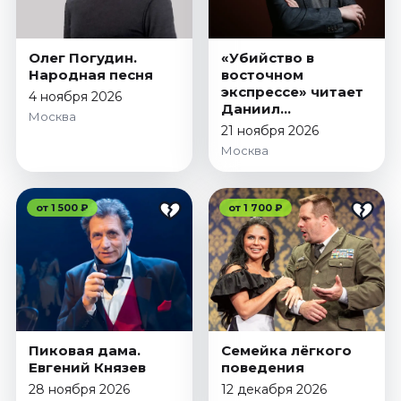
Январь 2027
Стендап
Олег Погудин.
«Убийство в
Август 2026
Народная песня
восточном
экспрессе» читает
Сентябрь 2026
4 ноября 2026
Даниил
Москва
Октябрь 2026
Спиваковский
21 ноября 2026
Ноябрь 2026
Москва
Декабрь 2026
Выставки
от 1 500 ₽
от 1 700 ₽
Август 2026
Сентябрь 2026
Октябрь 2026
Декабрь 2026
Январь 2027
Пиковая дама.
Семейка лёгкого
Экскурсии
Евгений Князев
поведения
Сентябрь 2026
28 ноября 2026
12 декабря 2026