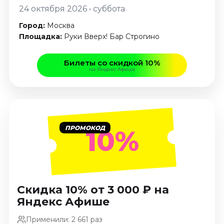
Январь 2027
24 октября 2026 • суббота
Стендап
Город:
Москва
Площадка:
Руки Вверх! Бар Строгино
Август 2026
Сентябрь 2026
Билеты со скидкой 10%
Октябрь 2026
на Яндекс Афише
Ноябрь 2026
Декабрь 2026
Выставки
ПРОМОКОД
Август 2026
10%
Сентябрь 2026
Октябрь 2026
Декабрь 2026
Январь 2027
Скидка 10% от 3 000 ₽ на
Экскурсии
Яндекс Афише
Сентябрь 2026
Применили: 2 661 раз