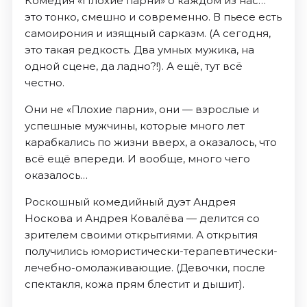
Комедия «Плохие парни» о каждом из нас…
это тонко, смешно и современно. В пьесе есть
самоирония и изящный сарказм. (А сегодня,
это такая редкость. Два умных мужика, на
одной сцене, да ладно?!). А ещё, тут всё
честно.
Они не «Плохие парни», они — взрослые и
успешные мужчины, которые много лет
карабкались по жизни вверх, а оказалось, что
всё ещё впереди. И вообще, много чего
оказалось…
Роскошный комедийный дуэт Андрея
Носкова и Андрея Ковалёва — делится со
зрителем своими открытиями. А открытия
получились юмористически-терапевтически-
лечебно-омолаживающие. (Девочки, после
спектакля, кожа прям блестит и дышит).