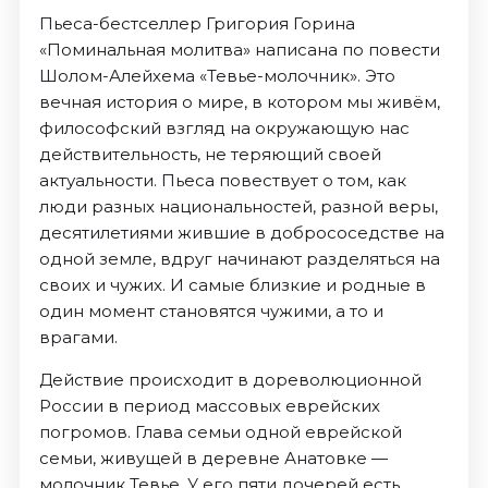
Пьеса-бестселлер Григория Горина
«Поминальная молитва» написана по повести
Шолом-Алейхема «Тевье-молочник». Это
вечная история о мире, в котором мы живём,
философский взгляд на окружающую нас
действительность, не теряющий своей
актуальности. Пьеса повествует о том, как
люди разных национальностей, разной веры,
десятилетиями жившие в добрососедстве на
одной земле, вдруг начинают разделяться на
своих и чужих. И самые близкие и родные в
один момент становятся чужими, а то и
врагами.
Действие происходит в дореволюционной
России в период массовых еврейских
погромов. Глава семьи одной еврейской
семьи, живущей в деревне Анатовке —
молочник Тевье. У его пяти дочерей есть