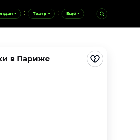
ендап
Театр
Ещё
ки в Париже