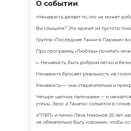
О событии
Октябрь 2026
Спорт
«Ненависть делает то, что не может добр
Август 2026
Вы слышите? Это кричит из пустоты пок
Сентябрь 2026
Группа «Последние Танки в Париже» во
Октябрь 2026
Про программу «Любовь» почитать может
События
Август 2026
«...Ненависть, быть добрым легко и безо
Сентябрь 2026
Ненависть бросает реальность на голол
Октябрь 2026
Ноябрь 2026
Ненависть — она отвратительна и прекр
Декабрь 2026
Четыре щелчка палочками — и начнётся
Январь 2027
стены, Эрос и Танатос сольются в слэме
«ПТВП» и лично Лёха Никонов 20 лет наз
Площадки
не обязательно быть «своими», чтобы ос