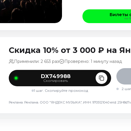
Билеты 
на 
Скидка 10% от 3 000 ₽ на 
Применили: 2 653 раз
Проверено: 1 минуту назад
DX749988
Скопировать
2 ша
1 шаг. Скопируйте промокод
Реклама. Реклама. ООО "ЯНДЕКС МУЗЫКА", ИНН: 9705121040 erid: 25H8