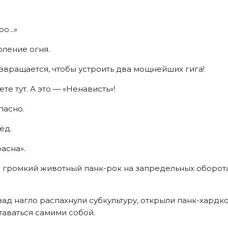
о...»
оление огня.
звращается, чтобы устроить два мощнейших гига!
е тут. А это — «Ненависть»!
пасно.
ёд.
асна».
 громкий животный панк-рок на запредельных оборота
.
ад нагло распахнули субкультуру, открыли панк-хардко
таваться самими собой.