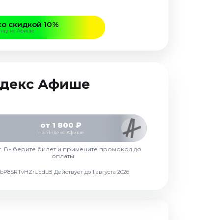
со скидкой 10%
Яндекс Афише
Яндекс Афише
от 1 800 ₽
на Яндекс Афише
г. Выберите билет и примените промокод до
оплаты
d7vbP8SRTvHZrUcdLB
Действует до 1 августа 2026