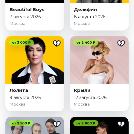
Январь 2027
Beautiful Boys
Дельфин
Стендап
7 августа 2026
8 августа 2026
Москва
Москва
Август 2026
Сентябрь 2026
Октябрь 2026
от 3 000 ₽
от 2 400 ₽
Ноябрь 2026
Декабрь 2026
Выставки
Август 2026
Сентябрь 2026
Лолита
Крыли
Октябрь 2026
9 августа 2026
12 августа 2026
Декабрь 2026
Москва
Москва
Январь 2027
Экскурсии
от 2 500 ₽
от 2 800 ₽
Сентябрь 2026