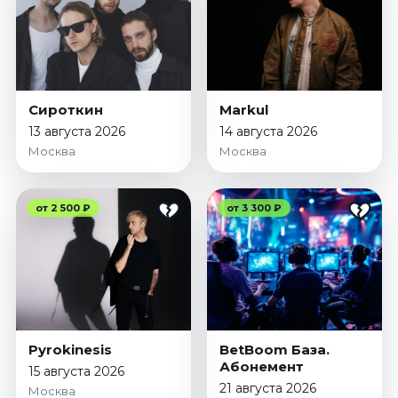
Октябрь 2026
Спорт
Август 2026
Сентябрь 2026
Сироткин
Markul
Октябрь 2026
13 августа 2026
14 августа 2026
Москва
Москва
События
Август 2026
Сентябрь 2026
от 2 500 ₽
от 3 300 ₽
Октябрь 2026
Ноябрь 2026
Декабрь 2026
Январь 2027
Pyrokinesis
BetBoom База.
Площадки
Абонемент
15 августа 2026
21 августа 2026
Москва