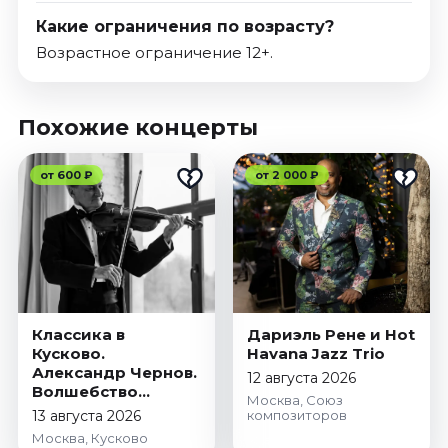
Какие ограничения по возрасту?
Возрастное ограничение 12+.
Похожие концерты
от 600 ₽
от 2 000 ₽
Классика в
Дариэль Рене и Hot
Кусково.
Havana Jazz Trio
Александр Чернов.
12 августа 2026
Волшебство
Москва, Союз
скрипки
13 августа 2026
композиторов
Москва, Кусково