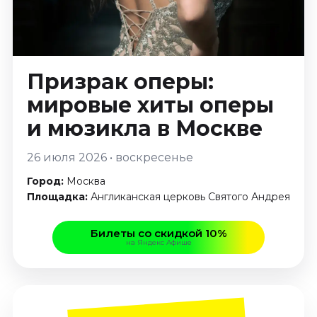
Январь 2027
Стендап
Август 2026
Призрак оперы:
Сентябрь 2026
Октябрь 2026
мировые хиты оперы
Ноябрь 2026
и мюзикла
в Москве
Декабрь 2026
26 июля 2026 • воскресенье
Выставки
Город:
Москва
Август 2026
Площадка:
Англиканская церковь Святого Андрея
Сентябрь 2026
Октябрь 2026
Билеты со скидкой 10%
Декабрь 2026
на Яндекс Афише
Январь 2027
Экскурсии
Сентябрь 2026