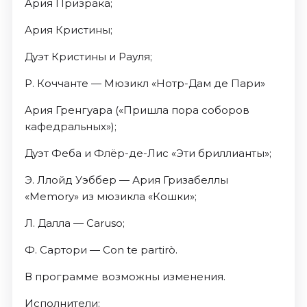
Ария Призрака;
Ария Кристины;
Дуэт Кристины и Рауля;
Р. Коччанте — Мюзикл «Нотр-Дам де Пари»
Ария Гренгуара («Пришла пора соборов
кафедральных»);
Дуэт Феба и Флёр-де-Лис «Эти бриллианты»;
Э. Ллойд Уэббер — Ария Гризабеллы
«Memory» из мюзикла «Кошки»;
Л. Далла — Caruso;
Ф. Сартори — Con te partirò.
В программе возможны изменения.
Исполнители: