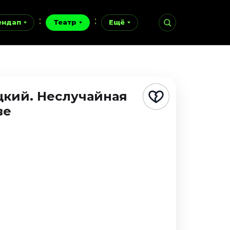
ендап
Театр
Ещё
цкий. Неслучайная
ве