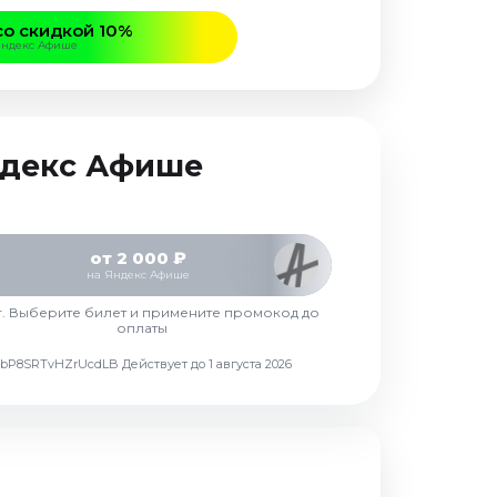
со скидкой 10%
Яндекс Афише
Яндекс Афише
от 2 000 ₽
на Яндекс Афише
г. Выберите билет и примените промокод до
оплаты
d7vbP8SRTvHZrUcdLB
Действует до 1 августа 2026