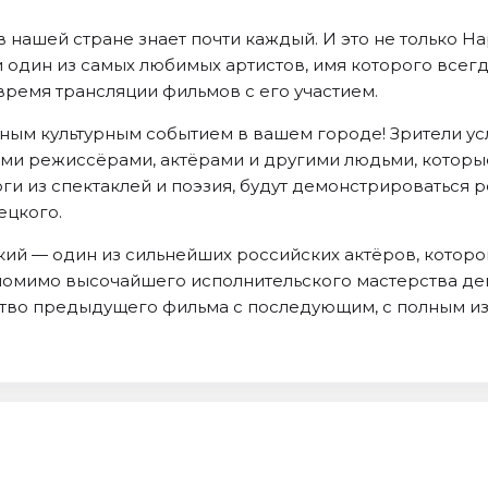
 нашей стране знает почти каждый. И это не только Н
о и один из самых любимых артистов, имя которого все
ремя трансляции фильмов с его участием.
ным культурным событием в вашем городе! Зрители усл
ными режиссёрами, актёрами и другими людьми, которы
оги из спектаклей и поэзия, будут демонстрироваться
ецкого.
ий — один из сильнейших российских актёров, котор
и помимо высочайшего исполнительского мастерства д
во предыдущего фильма с последующим, с полным изме