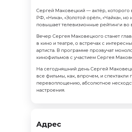
Октябрь 2026
Сергей Маковецкий — актёр, которого в
Спорт
РФ, «Ника», «Золотой орёл», «Чайка», н
повышает телевизионные рейтинги во в
Август 2026
Сентябрь 2026
Вечер Сергея Маковецкого станет глав
Октябрь 2026
в кино и театре, о встречах с интерес
артиста. В программе прозвучат монол
События
кинофильмов с участием Сергея Маков
Август 2026
На сегодняшний день Сергей Маковецк
Сентябрь 2026
все фильмы, как, впрочем, и спектакл
Октябрь 2026
перевоплощению, абсолютное несходст
Ноябрь 2026
настроения.
Декабрь 2026
Январь 2027
Площадки
Адрес