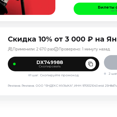
Билеты 
на 
Скидка 10% от 3 000 ₽ на 
Применили: 2 670 раз
Проверено: 1 минуту назад
DX749988
Скопировать
2 ша
1 шаг. Скопируйте промокод
Реклама. Реклама. ООО "ЯНДЕКС МУЗЫКА", ИНН: 9705121040 erid: 25H8