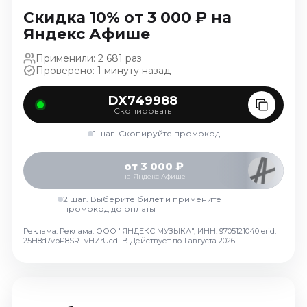
Октябрь 2026
Скидка 10% от 3 000 ₽ на
Яндекс Афише
Спорт
Применили: 2 681 раз
Август 2026
Проверено: 1 минуту назад
Сентябрь 2026
Октябрь 2026
DX749988
Скопировать
События
1 шаг. Скопируйте промокод
Август 2026
Сентябрь 2026
от 3 000 ₽
на Яндекс Афише
Октябрь 2026
Ноябрь 2026
2 шаг. Выберите билет и примените
промокод до оплаты
Декабрь 2026
Реклама. Реклама. ООО "ЯНДЕКС МУЗЫКА", ИНН: 9705121040 erid:
Январь 2027
25H8d7vbP8SRTvHZrUcdLB
Действует до 1 августа 2026
Площадки