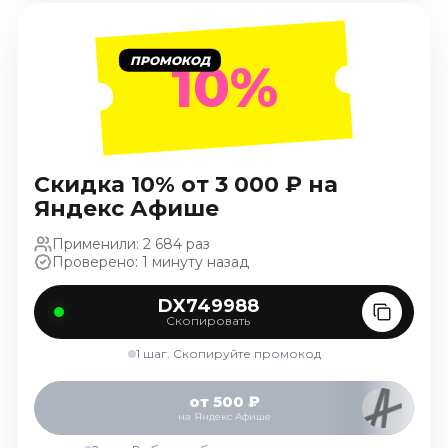
Январь 2027
Стендап
ПРОМОКОД
10%
Август 2026
Сентябрь 2026
Октябрь 2026
Ноябрь 2026
Скидка 10% от 3 000 ₽ на
Декабрь 2026
Яндекс Афише
Выставки
Применили: 2 684 раз
Август 2026
Проверено: 1 минуту назад
Сентябрь 2026
DX749988
Октябрь 2026
Скопировать
Декабрь 2026
1 шаг. Скопируйте промокод
Январь 2027
Экскурсии
от 500 ₽
на Яндекс Афише
Сентябрь 2026