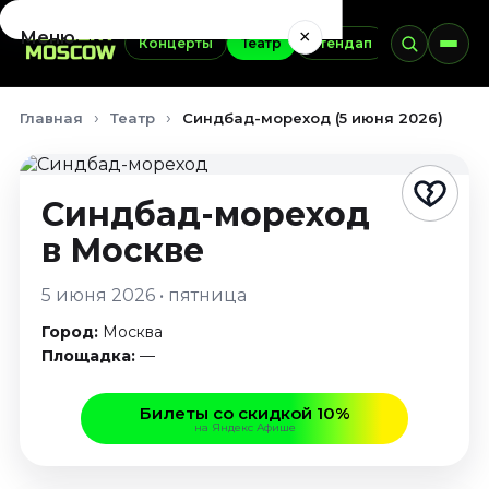
×
Меню
Концерты
Театр
Стендап
Выставки
Концерты
Главная
Театр
Синдбад-мореход (5 июня 2026)
Август 2026
Сентябрь 2026
Октябрь 2026
Синдбад-мореход
Ноябрь 2026
в Москве
Декабрь 2026
Январь 2027
5 июня 2026 • пятница
Театр
Город:
Москва
Август 2026
Площадка:
—
Сентябрь 2026
Октябрь 2026
Билеты со скидкой 10%
на Яндекс Афише
Ноябрь 2026
Декабрь 2026