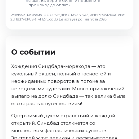
2 шаг. Выберите билет и примените
Октябрь 2026
промокод до оплаты
Спорт
Реклама. Реклама. ООО "ЯНДЕКС МУЗЫКА", ИНН: 9705121040 erid:
25H8d7vbP8SRTvHZrUcdLB
Действует до 1 августа 2026
Август 2026
Сентябрь 2026
Октябрь 2026
О событии
События
Август 2026
Хождения Синдбада-морехода — это
Сентябрь 2026
кукольный экшен, полный опасностей и
неожиданных поворотов в погоне за
Октябрь 2026
неведомыми чудесами. Много приключений
Ноябрь 2026
выпало на долю Синдбада — так велика была
Декабрь 2026
его страсть к путешествиям!
Январь 2027
Одержимый духом странствий и жаждой
открытий, Синдбад столкнется со
Площадки
множеством фантастических существ.
Зрителей ждут великан и десятиметровая