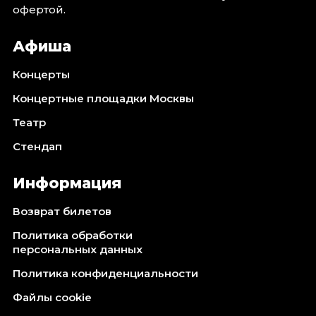
Октябрь 2026
офертой.
Спорт
Афиша
Август 2026
Концерты
Сентябрь 2026
Октябрь 2026
Концертные площадки Москвы
Театр
События
Стендап
Август 2026
Сентябрь 2026
Информация
Октябрь 2026
Ноябрь 2026
Возврат билетов
Декабрь 2026
Политика обработки
Январь 2027
персональных данных
Политика конфиденциальности
Площадки
Файлы cookie